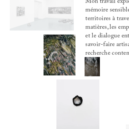
Mon travail expl
mémoire sensibl
territoires à trave
matières, les emp
et le dialogue en
savoir-faire arti
recherche conte