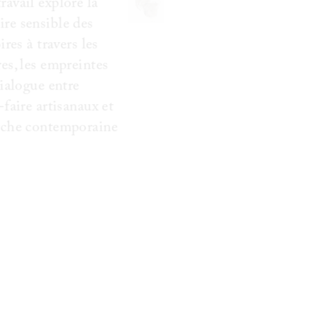
avail explore la
re sensible des
oires à travers les
es, les empreintes
dialogue entre
-faire artisanaux et
rche contemporaine