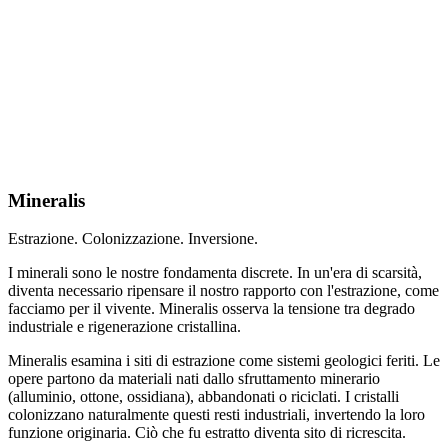
Landscape Memories
en
/
fr
/
es
/
it
@c_o_c_o_brun
Mineralis
Estrazione. Colonizzazione. Inversione.
I minerali sono le nostre fondamenta discrete. In un'era di scarsità,
diventa necessario ripensare il nostro rapporto con l'estrazione, come
facciamo per il vivente. Mineralis osserva la tensione tra degrado
industriale e rigenerazione cristallina.
Mineralis esamina i siti di estrazione come sistemi geologici feriti. Le
opere partono da materiali nati dallo sfruttamento minerario
(alluminio, ottone, ossidiana), abbandonati o riciclati. I cristalli
colonizzano naturalmente questi resti industriali, invertendo la loro
funzione originaria. Ciò che fu estratto diventa sito di ricrescita.