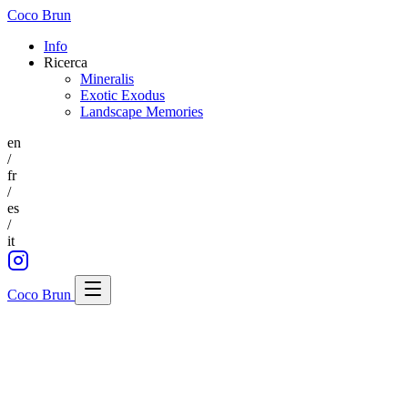
Coco Brun
Info
Ricerca
Mineralis
Exotic Exodus
Landscape Memories
en
/
fr
/
es
/
it
Coco Brun
Home
Info
Ricerca
Mineralis
Exotic Exodus